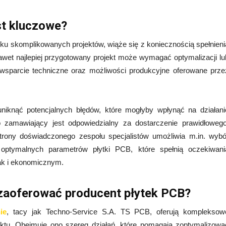
st kluczowe?
u skomplikowanych projektów, wiąże się z koniecznością spełnieni
wet najlepiej przygotowany projekt może wymagać optymalizacji lu
 wsparcie techniczne oraz możliwości produkcyjne oferowane prze
uniknąć potencjalnych błędów, które mogłyby wpłynąć na działani
o zamawiający jest odpowiedzialny za dostarczenie prawidłowego
trony doświadczonego zespołu specjalistów umożliwia m.in. wybó
 optymalnych parametrów płytki PCB, które spełnią oczekiwani
ak i ekonomicznym.
 zaoferować producent płytek PCB?
ie
, tacy jak Techno-Service S.A. TS PCB, oferują kompleksow
jektu. Obejmuje ono szereg działań, które pomagają zoptymalizowa