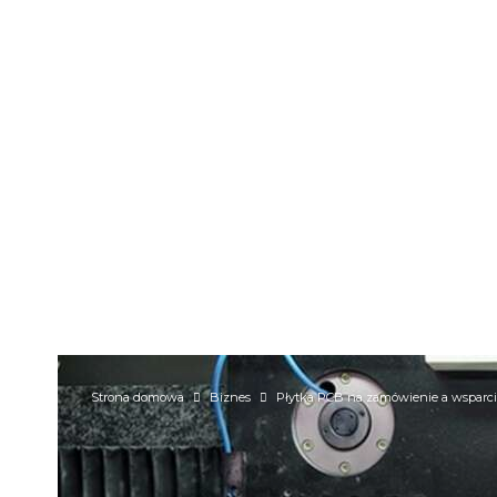
Strona domowa
Biznes
Płytka PCB na zamówienie a wsparci