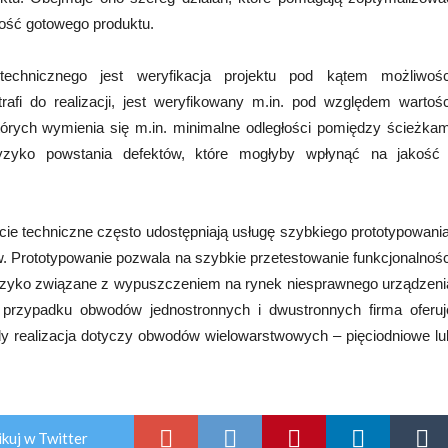
ość gotowego produktu.
echnicznego jest weryfikacja projektu pod kątem możliwośc
afi do realizacji, jest weryfikowany m.in. pod względem wartośc
rych wymienia się m.in. minimalne odległości pomiędzy ścieżkam
yzyko powstania defektów, które mogłyby wpłynąć na jakość 
ie techniczne często udostępniają usługę szybkiego prototypowania
w. Prototypowanie pozwala na szybkie przetestowanie funkcjonalnośc
ryzyko związane z wypuszczeniem na rynek niesprawnego urządzeni
przypadku obwodów jednostronnych i dwustronnych firma oferuj
gdy realizacja dotyczy obwodów wielowarstwowych – pięciodniowe lu
kuj w Twitter