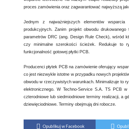
proces zamówienia oraz zagwarantować najwyższą jak
Jednym z najważniejszych elementów wsparcia t
produkcyjnych. Zanim projekt obwodu drukowanego tr
parametrów DRC (ang. Design Rule Check), wśród któ
czy minimalne szerokości ścieżek. Redukuje to r
funkcjonalność gotowej płytki PCB.
Producenci płytek PCB na zamówienie oferujący wsparc
co jest niezwykle istotne w przypadku nowych projektó
obwodu w rzeczywistych warunkach. Minimalizuje to 
elektronicznego. W Techno-Service S.A. TS PCB w 
czterodniowe lub siedmiodniowe terminy realizacji, a 
dziewięciodniowe. Terminy obejmują dni robocze.
Opublikuj w Facebook
Opubli