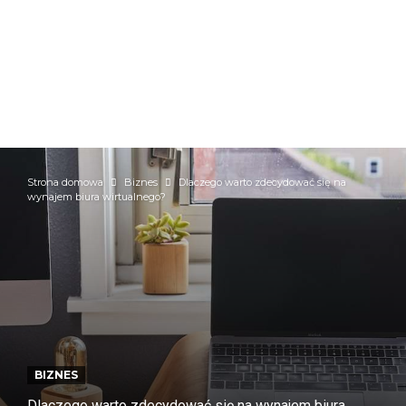
Strona domowa
Biznes
Dlaczego warto zdecydować się na
wynajem biura wirtualnego?
BIZNES
Dlaczego warto zdecydować się na wynajem biura