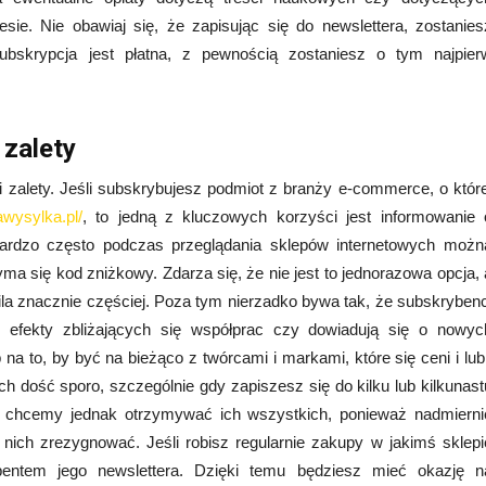
esie. Nie obawiaj się, że zapisując się do newslettera, zostanies
 subskrypcja jest płatna, z pewnością zostaniesz o tym najpier
 zalety
 zalety. Jeśli subskrybujesz podmiot z branży e-commerce, o które
awysylka.pl/
, to jedną z kluczowych korzyści jest informowanie 
Bardzo często podczas przeglądania sklepów internetowych możn
yma się kod zniżkowy. Zdarza się, że nie jest to jednorazowa opcja, 
a znacznie częściej. Poza tym nierzadko bywa tak, że subskrybenc
 efekty zbliżających się współprac czy dowiadują się o nowyc
na to, by być na bieżąco z twórcami i markami, które się ceni i lubi
ch dość sporo, szczególnie gdy zapiszesz się do kilku lub kilkunast
ie chcemy jednak otrzymywać ich wszystkich, ponieważ nadmierni
ich zrezygnować. Jeśli robisz regularnie zakupy w jakimś sklepi
bentem jego newslettera. Dzięki temu będziesz mieć okazję n