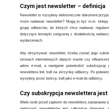
Czym jest newsletter – definicja
Newsletter to rozsyłany elektronicznie dokument przyp
może nadawać newsletter? Mogą to być m.in. sklepy i
grupę odbiorców, do których chce nadawać regularne
dotyczące tematyki związanej z działalnością nadaw
wydarzeniach.
Aby otrzymywać newsletter, trzeba zostać jego subs
stronach internetowych danych marek czy influence
adres e-mail, a następnie potwierdzić subskrypcję 
newslettera link trafi na skrzynkę odbiorcy. Po potwie
wysyłany przez twórcę, trafi jako e-mail do odbiorcy.
Czy subskrypcja newslettera jest
Wiele osób przed zapisem do newslettera zastanawia się
większość newsletterów jest całkowicie darmowa, 