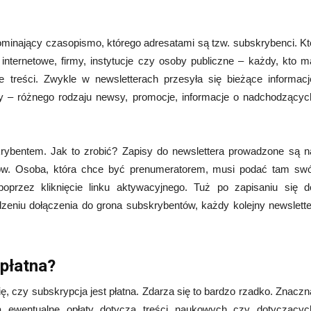
ominający czasopismo, którego adresatami są tzw. subskrybenci. Kt
nternetowe, firmy, instytucje czy osoby publiczne – każdy, kto m
 treści. Zwykle w newsletterach przesyła się bieżące informacj
cy – różnego rodzaju newsy, promocje, informacje o nadchodzącyc
krybentem. Jak to zrobić? Zapisy do newslettera prowadzone są n
rów. Osoba, która chce być prenumeratorem, musi podać tam swó
poprzez kliknięcie linku aktywacyjnego. Tuż po zapisaniu się d
rdzeniu dołączenia do grona subskrybentów, każdy kolejny newslette
 płatna?
, czy subskrypcja jest płatna. Zdarza się to bardzo rzadko. Znaczn
a ewentualne opłaty dotyczą treści naukowych czy dotyczącyc