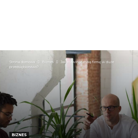
Strona domowa
Biznes
Jak rozwinąć małą firmę w duże
przedsiębiorstwo?
BIZNES