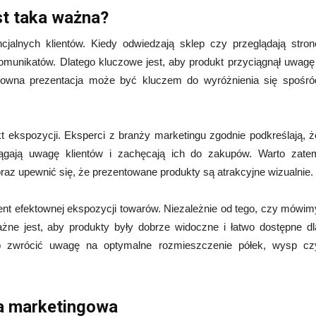
st taka ważna?
jalnych klientów. Kiedy odwiedzają sklep czy przeglądają stron
omunikatów. Dlatego kluczowe jest, aby produkt przyciągnął uwagę 
ektowna prezentacja może być kluczem do wyróżnienia się spośró
t ekspozycji. Eksperci z branży marketingu zgodnie podkreślają, ż
iągają uwagę klientów i zachęcają ich do zakupów. Warto zate
raz upewnić się, że prezentowane produkty są atrakcyjne wizualnie.
ent efektownej ekspozycji towarów. Niezależnie od tego, czy mówim
ażne jest, aby produkty były dobrze widoczne i łatwo dostępne dl
to zwrócić uwagę na optymalne rozmieszczenie półek, wysp cz
ia marketingowa