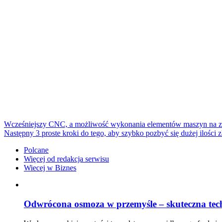
Wcześniejszy
CNC, a możliwość wykonania elementów maszyn na 
Następny
3 proste kroki do tego, aby szybko pozbyć się dużej ilości z
Polcane
Więcej od redakcja serwisu
Wiecej w Biznes
Odwrócona osmoza w przemyśle – skuteczna tec