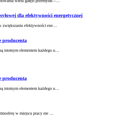
onowania wielu gałęzi przemysłu –…
syłowej dla efektywności energetycznej
ę w zwiększaniu efektywności ene…
e producenta
 są istotnym elementem każdego u…
e producenta
 są istotnym elementem każdego u…
atmosferę w miejscu pracy nie …