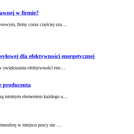
rawnej w firmie?
esowym, firmy coraz częściej szu…
syłowej dla efektywności energetycznej
ę w zwiększaniu efektywności ene…
e producenta
 są istotnym elementem każdego u…
atmosferę w miejscu pracy nie …