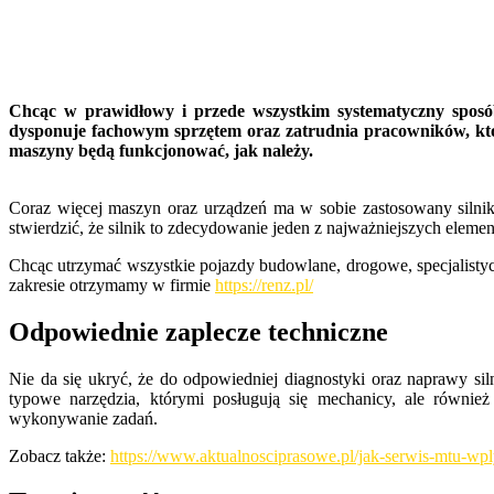
Chcąc w prawidłowy i przede wszystkim systematyczny sposób
dysponuje fachowym sprzętem oraz zatrudnia pracowników, któr
maszyny będą funkcjonować, jak należy.
Coraz więcej maszyn oraz urządzeń ma w sobie zastosowany silni
stwierdzić, że silnik to zdecydowanie jeden z najważniejszych elemen
Chcąc utrzymać wszystkie pojazdy budowlane, drogowe, specjalis
zakresie otrzymamy w firmie
https://renz.pl/
Odpowiednie zaplecze techniczne
Nie da się ukryć, że do odpowiedniej diagnostyki oraz naprawy s
typowe narzędzia, którymi posługują się mechanicy, ale równie
wykonywanie zadań.
Zobacz także:
https://www.aktualnosciprasowe.pl/jak-serwis-mtu-w