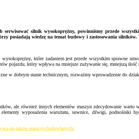
 serwisować silnik wysokoprężny, powinniśmy przede wszystki
zy posiadają wiedzę na temat budowy i zastosowania silników. 
k wysokoprężny, które zadaniem jest przede wszystkim sprawne umo
tów pojazdu, który wpływa na mniejsze zużywanie się, mniejszą ilość us
tyczne w dobrym stanie technicznym, rozważmy wprowadzenie do dzia
ilników, ale również innych elementów maszyn zdecydowanie warto wy
ż elementy wyposażenia warsztatu, suwnice, dźwigi, podnośniki hy
plywa-na-jakosc-maszyn-budowlanych/