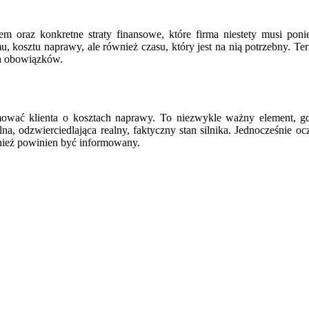
m oraz konkretne straty finansowe, które firma niestety musi po
u, kosztu naprawy, ale również czasu, który jest na nią potrzebny. 
h obowiązków.
wać klienta o kosztach naprawy. To niezwykle ważny element, gdy
na, odzwierciedlająca realny, faktyczny stan silnika. Jednocześnie o
nież powinien być informowany.