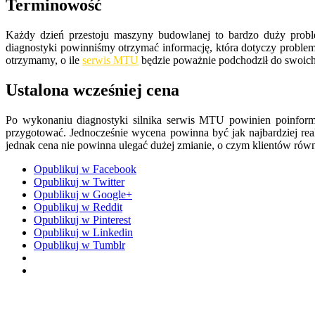
Terminowość
Każdy dzień przestoju maszyny budowlanej to bardzo duży proble
diagnostyki powinniśmy otrzymać informację, która dotyczy problem
otrzymamy, o ile
serwis MTU
będzie poważnie podchodził do swoic
Ustalona wcześniej cena
Po wykonaniu diagnostyki silnika serwis MTU powinien poinformo
przygotować. Jednocześnie wycena powinna być jak najbardziej real
jednak cena nie powinna ulegać dużej zmianie, o czym klientów rów
Opublikuj w Facebook
Opublikuj w Twitter
Opublikuj w Google+
Opublikuj w Reddit
Opublikuj w Pinterest
Opublikuj w Linkedin
Opublikuj w Tumblr