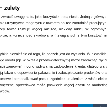
– zalety
o zwrócić uwagę na to, jakie korzyści z sobą niesie. Jedną z głównyc
ielnie utrzymywać magazynu z towarem ani też zatrudniać pracującyc
edy towar zajmuje więcej miejsca, niekiedy mniej. W ogromnyc
akuje, a konieczność składowania (i związanych z tym kosztów) ni
kie niezależnie od tego, ile paczek jest do wysłania. W niewielkic
go obrotu (np. w okresie przedświątecznym) może zabraknąć rąk d
acji zamówień mocno wpływa na zadowolenie klienta, dlatego wart
ają także o odpowiednie pakowanie i zabezpieczanie produktów ora
mowe i personalizować paczki zgodnie z ustaleniami z właściciele
zewnętrznej sprzedawca może poświęcić więcej czasu na marketing
ywców.