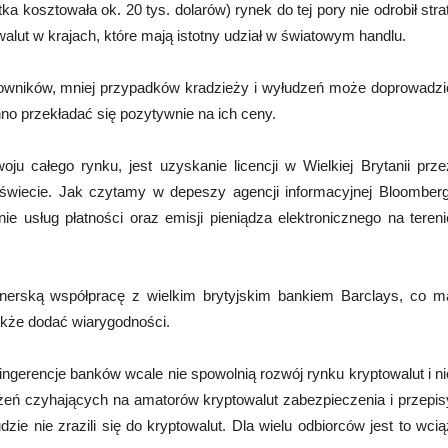
a kosztowała ok. 20 tys. dolarów) rynek do tej pory nie odrobił strat
alut w krajach, które mają istotny udział w światowym handlu.
kowników, mniej przypadków kradzieży i wyłudzeń może doprowadzi
inno przekładać się pozytywnie na ich ceny.
 całego rynku, jest uzyskanie licencji w Wielkiej Brytanii prze
 świecie. Jak czytamy w depeszy agencji informacyjnej Bloomberg
ie usług płatności oraz emisji pieniądza elektronicznego na tereni
rtnerską współpracę z wielkim brytyjskim bankiem Barclays, co m
także dodać wiarygodności.
ngerencje banków wcale nie spowolnią rozwój rynku kryptowalut i ni
ożeń czyhających na amatorów kryptowalut zabezpieczenia i przepis
e nie zrazili się do kryptowalut. Dla wielu odbiorców jest to wcią