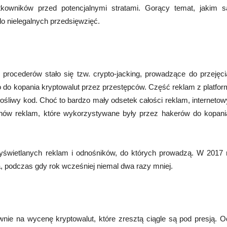
owników przed potencjalnymi stratami. Gorący temat, jakim s
do nielegalnych przedsięwzięć.
 procederów stało się tzw. crypto-jacking, prowadzące do przejęci
o do kopania kryptowalut przez przestępców. Część reklam z platfor
złośliwy kod. Choć to bardzo mały odsetek całości reklam, internetow
onów reklam, które wykorzystywane były przez hakerów do kopani
yświetlanych reklam i odnośników, do których prowadzą. W 2017 r
da, podczas gdy rok wcześniej niemal dwa razy mniej.
wnie na wycenę kryptowalut, które zresztą ciągle są pod presją. O