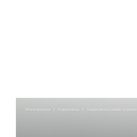
Strona domowa
Kryptowaluty
Google stawia szlaban krypto