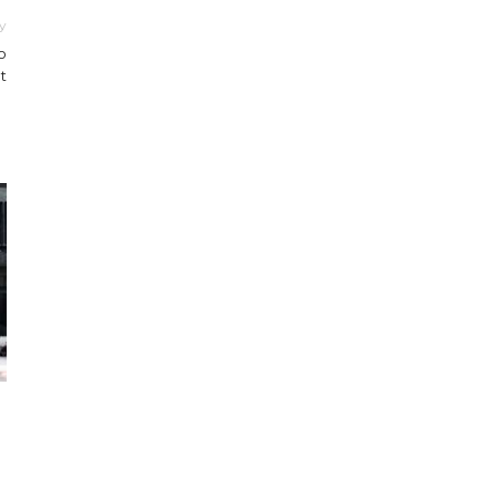
y
o
t