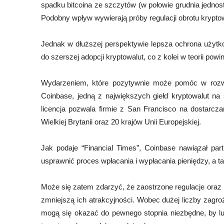
spadku bitcoina ze szczytów (w połowie grudnia jednostk
Podobny wpływ wywierają próby regulacji obrotu kryptow
Jednak w dłuższej perspektywie lepsza ochrona użyt
do szerszej adopcji kryptowalut, co z kolei w teorii pow
Wydarzeniem, które pozytywnie może pomóc w rozwoju
Coinbase, jedną z największych giełd kryptowalut na
licencja pozwala firmie z San Francisco na dostarczan
Wielkiej Brytanii oraz 20 krajów Unii Europejskiej.
Jak podaje “Financial Times”, Coinbase nawiązał pa
usprawnić proces wpłacania i wypłacania pieniędzy, a 
Może się zatem zdarzyć, że zaostrzone regulacje oraz i
zmniejszą ich atrakcyjności. Wobec dużej liczby zagr
mogą się okazać do pewnego stopnia niezbędne, by ludzi