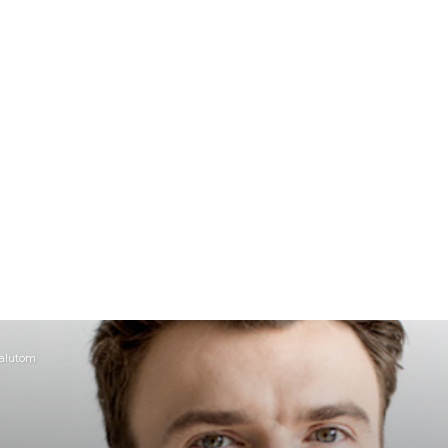
walutom