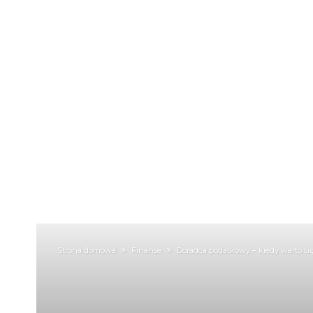
Strona domowa
Finanse
Doradca podatkowy – kiedy warto si