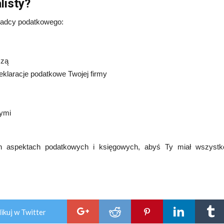
listy?
oradcy podatkowego:
czą
eklaracje podatkowe Twojej firmy
ymi
 aspektach podatkowych i księgowych, abyś Ty miał wszystk
ikuj w Twitter