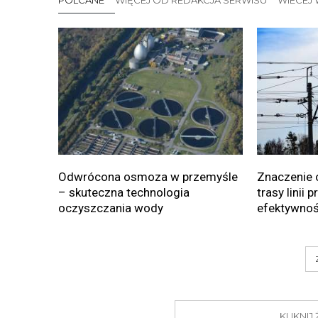
POLCANE
WIĘCEJ OD REDAKCJA SERWISU
WIECEJ 
Odwrócona osmoza w przemyśle
Znaczenie 
– skuteczna technologia
trasy linii 
oczyszczania wody
efektywnoś
KLIKNI