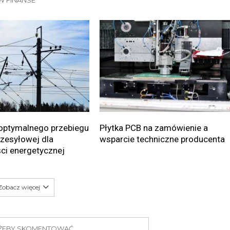
W FINANSE
optymalnego przebiegu
Płytka PCB na zamówienie a
przesyłowej dla
wsparcie techniczne producenta
ci energetycznej
Zobacz więcej
J ŻEBY SKOMENTOWAĆ