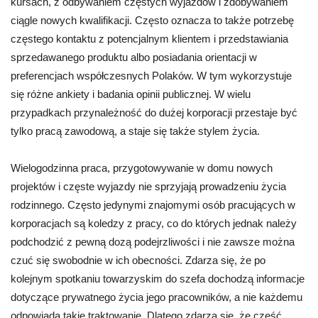
kursach, z odbywaniem częstych wyjazdów i zdobywaniem
ciągle nowych kwalifikacji. Często oznacza to także potrzebę
częstego kontaktu z potencjalnym klientem i przedstawiania
sprzedawanego produktu albo posiadania orientacji w
preferencjach współczesnych Polaków. W tym wykorzystuje
się różne ankiety i badania opinii publicznej. W wielu
przypadkach przynależność do dużej korporacji przestaje być
tylko pracą zawodową, a staje się także stylem życia.
Wielogodzinna praca, przygotowywanie w domu nowych
projektów i częste wyjazdy nie sprzyjają prowadzeniu życia
rodzinnego. Często jedynymi znajomymi osób pracujących w
korporacjach są koledzy z pracy, co do których jednak należy
podchodzić z pewną dozą podejrzliwości i nie zawsze można
czuć się swobodnie w ich obecności. Zdarza się, że po
kolejnym spotkaniu towarzyskim do szefa dochodzą informacje
dotyczące prywatnego życia jego pracowników, a nie każdemu
odpowiada takie traktowanie. Dlatego zdarza się, że część