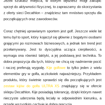
Jeżeli szukasz miejsca, w którym będziesz mógł zakupić
sprzęt do aktywności fizycznej, to zapraszamy do skorzystania
z oferty sieci Decathlon – znajdziesz tam mnóstwo sprzętu dla
początkujących oraz zawodowców.
Coraz chętniej uprawianym sportem jest golf. Jeszcze wiele lat
temu był to sport, który kojarzył się głównie z bogatymi osobami
grającymi po rozmowach biznesowych, a jednak ten trend jest
przełamywany. Jest to dyscyplina ucząca cierpliwości, a
wymaga ona również taktyki, a jej podstawą jest technika. To
dobra propozycja dla tych, którzy nie chcą się nadmiernie pocić
i raczej preferują wygodę.
Kije golfowe
to tylko jeden z wielu
elementów gry w golfa, aczkolwiek najważniejszy. Przykładem
produktu, który świetnie sprawdzi się dla początkujących jest
zestaw kijów do golfa ULTRA XS
znajdujący się w ofercie
sklepu Decathlon. Kije posiadają tolerancję, dzięki którym nawet
nieczyste uderzenia będą leciały w odpowiednim kierunku, a
przede wszystkim cechuje je dobra precyzja.