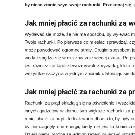
by nieco zmniejszyć swoje rachunki. Przekonaj się, j
Jak mniej płacić za rachunki za 
Wydawać się może, że nie ma sposobu, by wylewać mnie
Twoje rachunki. Po pierwsze co miesiąc sprawdzaj, czy
może powodować ogromne straty. Drugim sposobem jes
wody i spędza się w niej znacznie więcej czasu. Po pr
jest również zastąpić zlewozmywak zmywarką, która r
wszystkie naczynia w jednym zbiorniku. Stosując się d
Jak mniej płacić za rachunki za p
Rachunki za prąd składają się na oświetlenie i wszelki
innych gadżetów w domu, tym większe rachunki za pr
mniej płacić za prąd. Jednak warto dbać o to, by były 
by nie ciągnęły one energii, kiedy nie jest to koniec
Dzięki niemu można za jednym razem wyłączyć urządzeni