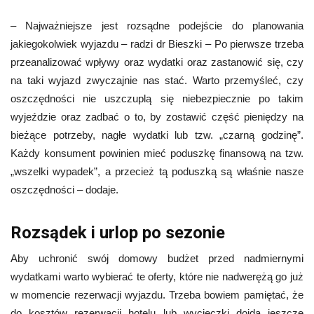
– Najważniejsze jest rozsądne podejście do planowania
jakiegokolwiek wyjazdu – radzi dr Bieszki – Po pierwsze trzeba
przeanalizować wpływy oraz wydatki oraz zastanowić się, czy
na taki wyjazd zwyczajnie nas stać. Warto przemyśleć, czy
oszczędności nie uszczuplą się niebezpiecznie po takim
wyjeździe oraz zadbać o to, by zostawić część pieniędzy na
bieżące potrzeby, nagłe wydatki lub tzw. „czarną godzinę”.
Każdy konsument powinien mieć poduszkę finansową na tzw.
„wszelki wypadek”, a przecież tą poduszką są właśnie nasze
oszczędności – dodaje.
Rozsądek i urlop po sezonie
Aby uchronić swój domowy budżet przed nadmiernymi
wydatkami warto wybierać te oferty, które nie nadwerężą go już
w momencie rezerwacji wyjazdu. Trzeba bowiem pamiętać, że
do kosztów rezerwacji hotelu lub wycieczki dojdą jeszcze