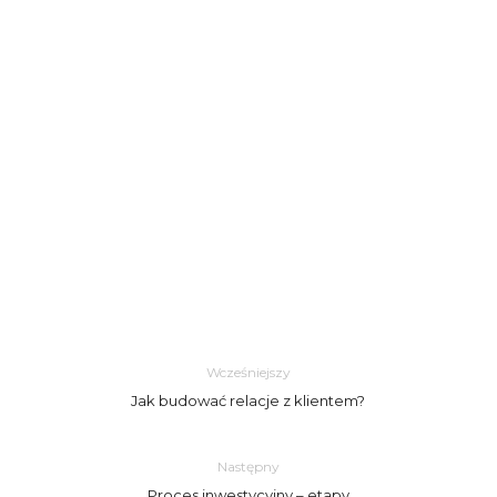
Wcześniejszy
Jak budować relacje z klientem?
Następny
Proces inwestycyjny – etapy