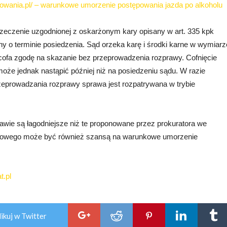
wania.pl/ – warunkowe umorzenie postępowania jazda po alkoholu
zeczenie uzgodnionej z oskarżonym kary opisany w art. 335 kpk
y o terminie posiedzenia. Sąd orzeka karę i środki karne w wymiarz
fa zgodę na skazanie bez przeprowadzenia rozprawy. Cofnięcie
że jednak nastąpić później niż na posiedzeniu sądu. W razie
zeprowadzania rozprawy sprawa jest rozpatrywana w trybie
awie są łagodniejsze niż te proponowane przez prokuratora we
ądowego może być również szansą na warunkowe umorzenie
t.pl
ikuj w Twitter