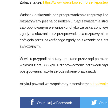
Zobacz także:
https://www.warunkoweumorzeniepostepo
Wniosek o skazanie bez przeprowadzania rozprawy i or
rozpatrywany jest na posiedzeniu. Sąd zawiadamia stron
zaproponowanym we wniosku, chyba że oskarżony wyco
zgody na skazanie bez przeprowadzania rozprawy nie mo
cofnięcia przez oskarżonego zgody na skazanie bez pr
zwyczajnym.
W wielu przypadkach kary orzekane przez sąd po rozpr
wniosku z art. 335 kpk. Przeprowadzenie przewodu s
postępowania i szybsze odzyskanie prawa jazdy.
Artykuł powstał we współpracy z serwisem:
autoadwoka
Opublikuj w Facebook
Opubl