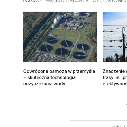
POLCANE
WIĘCEJ OD REDAKCJA
WIECEJ W BIZNES
Odwrócona osmoza w przemyśle
Znaczenie 
– skuteczna technologia
trasy linii 
oczyszczania wody
efektywnoś
KLIKNI