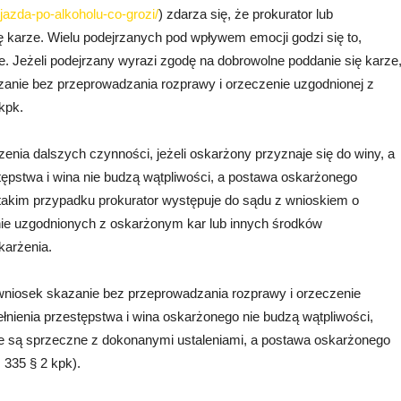
/jazda-po-alkoholu-co-grozi/
) zdarza się, że prokurator lub
ię karze. Wielu podejrzanych pod wpływem emocji godzi się to,
nie. Jeżeli podejrzany wyrazi zgodę na dobrowolne poddanie się karze
zanie bez przeprowadzania rozprawy i orzeczenie uzgodnionej z
kpk.
enia dalszych czynności, jeżeli oskarżony przyznaje się do winy, a
stępstwa i wina nie budzą wątpliwości, a postawa oskarżonego
 takim przypadku prokurator występuje do sądu z wnioskiem o
nie uzgodnionych z oskarżonym kar lub innych środków
karżenia.
wniosek skazanie bez przeprowadzania rozprawy i orzeczenie
ełnienia przestępstwa i wina oskarżonego nie budzą wątpliwości,
 są sprzeczne z dokonanymi ustaleniami, a postawa oskarżonego
 335 § 2 kpk).