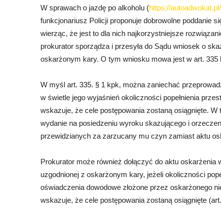
W sprawach o jazdę po alkoholu (
https://autoadwokat.pl
funkcjonariusz Policji proponuje dobrowolne poddanie s
wierząc, że jest to dla nich najkorzystniejsze rozwiąza
prokurator sporządza i przesyła do Sądu wniosek o ska
oskarżonym kary. O tym wniosku mowa jest w art. 335 
W myśl art. 335. § 1 kpk, można zaniechać przeprowadz
w świetle jego wyjaśnień okoliczności popełnienia prze
wskazuje, że cele postępowania zostaną osiągnięte. W
wydanie na posiedzeniu wyroku skazującego i orzecze
przewidzianych za zarzucany mu czyn zamiast aktu os
Prokurator może również dołączyć do aktu oskarżenia 
uzgodnionej z oskarżonym kary, jeżeli okoliczności pop
oświadczenia dowodowe złożone przez oskarżonego nie
wskazuje, że cele postępowania zostaną osiągnięte (art.