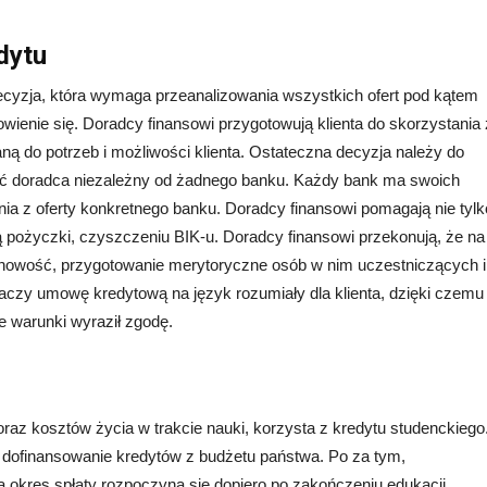
dytu
ecyzja, która wymaga przeanalizowania wszystkich ofert pod kątem
wienie się. Doradcy finansowi przygotowują klienta do skorzystania 
aną do potrzeb i możliwości klienta. Ostateczna decyzja należy do
ielić doradca niezależny od żadnego banku. Każdy bank ma swoich
ia z oferty konkretnego banku. Doradcy finansowi pomagają nie tylk
ą pożyczki, czyszczeniu BIK-u. Doradcy finansowi przekonują, że na
inowość, przygotowanie merytoryczne osób w nim uczestniczących i
czy umowę kredytową na język rozumiały dla klienta, dzięki czemu
e warunki wyraził zgodę.
oraz kosztów życia w trakcie nauki, korzysta z kredytu studenckiego
t dofinansowanie kredytów z budżetu państwa. Po za tym,
a okres spłaty rozpoczyna się dopiero po zakończeniu edukacji.