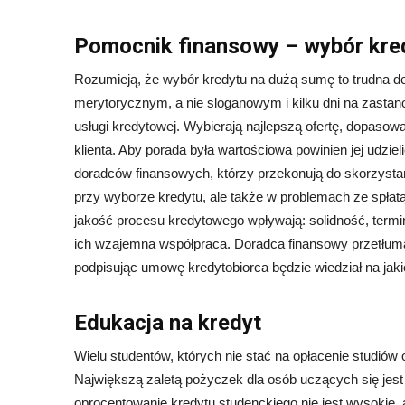
Pomocnik finansowy – wybór kre
Rozumieją, że wybór kredytu na dużą sumę to trudna d
merytorycznym, a nie sloganowym i kilku dni na zastano
usługi kredytowej. Wybierają najlepszą ofertę, dopasow
klienta. Aby porada była wartościowa powinien jej udz
doradców finansowych, którzy przekonują do skorzystan
przy wyborze kredytu, ale także w problemach ze spłat
jakość procesu kredytowego wpływają: solidność, term
ich wzajemna współpraca. Doradca finansowy przetłuma
podpisując umowę kredytobiorca będzie wiedział na jaki
Edukacja na kredyt
Wielu studentów, których nie stać na opłacenie studiów 
Największą zaletą pożyczek dla osób uczących się jes
oprocentowanie kredytu studenckiego nie jest wysokie, 