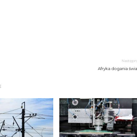
Następn
Afryka dogania świa
E